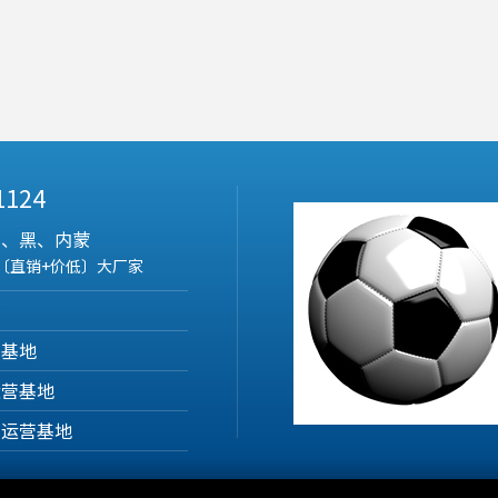
 1124
吉、黑、内蒙
〔直销+价低〕大厂家
部
营基地
运营基地
产运营基地