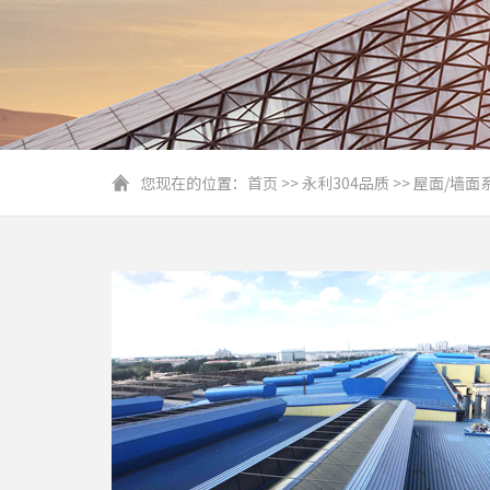
您现在的位置：
首页
>>
永利304品质
>>
屋面/墙面